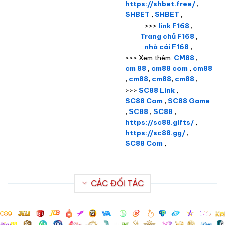
https://shbet.free/
,
SHBET
,
SHBET
,
>>>
link F168
,
Trang chủ F168
,
nhà cái F168
,
>>> Xem thêm:
CM88
,
cm 88
,
cm88 com
,
cm88
,
cm88
,
cm88
,
cm88
,
>>>
SC88 Link
,
SC88 Com
,
SC88 Game
,
SC88
,
SC88
,
https://sc88.gifts/
,
https://sc88.gg/
,
SC88 Com
,
CÁC ĐỐI TÁC