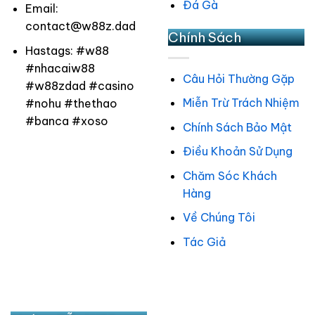
Đá Gà
Email:
contact@w88z.dad
Chính Sách
Hastags: #w88
#nhacaiw88
Câu Hỏi Thường Gặp
#w88zdad #casino
Miễn Trừ Trách Nhiệm
#nohu #thethao
#banca #xoso
Chính Sách Bảo Mật
Điều Khoản Sử Dụng
Chăm Sóc Khách
Hàng
Về Chúng Tôi
Tác Giả