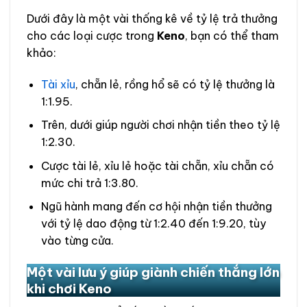
Dưới đây là một vài thống kê về tỷ lệ trả thưởng
cho các loại cược trong
Keno
, bạn có thể tham
khảo:
Tài xỉu
, chẵn lẻ, rồng hổ sẽ có tỷ lệ thưởng là
1:1.95.
Trên, dưới giúp người chơi nhận tiền theo tỷ lệ
1:2.30.
Cược tài lẻ, xỉu lẻ hoặc tài chẵn, xỉu chẵn có
mức chi trả 1:3.80.
Ngũ hành mang đến cơ hội nhận tiền thưởng
với tỷ lệ dao động từ 1:2.40 đến 1:9.20, tùy
vào từng cửa.
Một vài lưu ý giúp giành chiến thắng lớn
khi chơi Keno