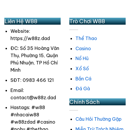
Liên Hệ W88
Trò Chơi W88
Website:
https://w88z.dad
Thể Thao
ĐC: Số 35 Hoàng Văn
Casino
Thụ, Phường 15, Quận
Nổ Hũ
Phú Nhuận, TP Hồ Chí
Xổ Số
Minh
Bắn Cá
SĐT: 0983 466 121
Đá Gà
Email:
contact@w88z.dad
Chính Sách
Hastags: #w88
#nhacaiw88
Câu Hỏi Thường Gặp
#w88zdad #casino
Miễn Trừ Trách Nhiệm
#nohu #thethao