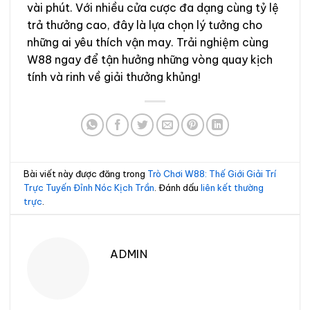
vài phút. Với nhiều cửa cược đa dạng cùng tỷ lệ
trả thưởng cao, đây là lựa chọn lý tưởng cho
những ai yêu thích vận may. Trải nghiệm cùng
W88 ngay để tận hưởng những vòng quay kịch
tính và rinh về giải thưởng khủng!
Bài viết này được đăng trong
Trò Chơi W88: Thế Giới Giải Trí
Trực Tuyến Đỉnh Nóc Kịch Trần
. Đánh dấu
liên kết thường
trực
.
ADMIN