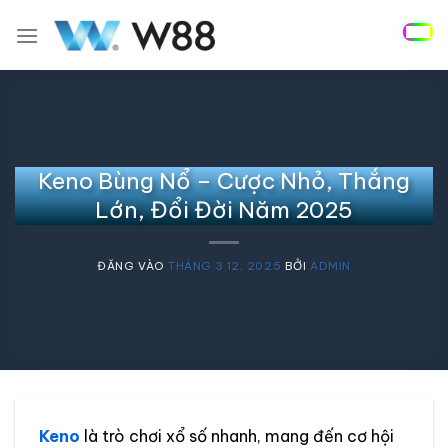
Bỏ
qua
nội
dung
Keno Bùng Nổ – Cược Nhỏ, Thắng
Lớn, Đổi Đời Năm 2025
ĐĂNG VÀO
THÁNG 3 12, 2025
BỞI
ADMIN
Keno
là trò chơi xổ số nhanh, mang đến cơ hội