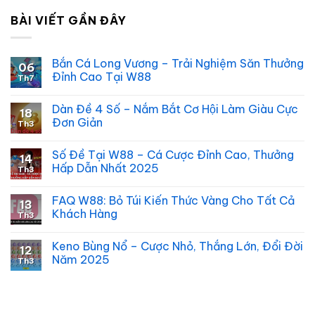
BÀI VIẾT GẦN ĐÂY
Bắn Cá Long Vương – Trải Nghiệm Săn Thưởng
06
Đỉnh Cao Tại W88
Th7
Dàn Đề 4 Số – Nắm Bắt Cơ Hội Làm Giàu Cực
18
Đơn Giản
Th3
Số Đề Tại W88 – Cá Cược Đỉnh Cao, Thưởng
14
Hấp Dẫn Nhất 2025
Th3
FAQ W88: Bỏ Túi Kiến Thức Vàng Cho Tất Cả
13
Khách Hàng
Th3
Keno Bùng Nổ – Cược Nhỏ, Thắng Lớn, Đổi Đời
12
Năm 2025
Th3