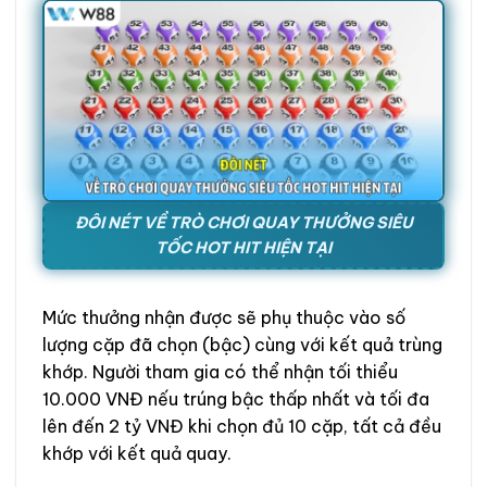
ĐÔI NÉT VỀ TRÒ CHƠI QUAY THƯỞNG SIÊU
TỐC HOT HIT HIỆN TẠI
Mức thưởng nhận được sẽ phụ thuộc vào số
lượng cặp đã chọn (bậc) cùng với kết quả trùng
khớp. Người tham gia có thể nhận tối thiểu
10.000 VNĐ nếu trúng bậc thấp nhất và tối đa
lên đến 2 tỷ VNĐ khi chọn đủ 10 cặp, tất cả đều
khớp với kết quả quay.