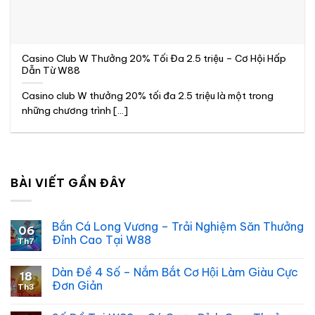
Casino Club W Thưởng 20% Tối Đa 2.5 triệu – Cơ Hội Hấp
Dẫn Từ W88
Casino club W thưởng 20% tối đa 2.5 triệu là một trong
những chương trình [...]
BÀI VIẾT GẦN ĐÂY
Bắn Cá Long Vương – Trải Nghiệm Săn Thưởng
06
Đỉnh Cao Tại W88
Th7
Dàn Đề 4 Số – Nắm Bắt Cơ Hội Làm Giàu Cực
18
Đơn Giản
Th3