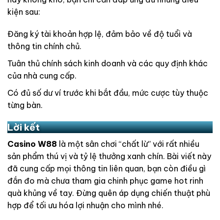
kiện sau:
Đăng ký tài khoản hợp lệ, đảm bảo về độ tuổi và
thông tin chính chủ.
Tuân thủ chính sách kinh doanh và các quy định khác
của nhà cung cấp.
Có đủ số dư ví trước khi bắt đầu, mức cược tùy thuộc
từng bàn.
Lời kết
Casino W88
là một sân chơi “chất lừ” với rất nhiều
sản phẩm thú vị và tỷ lệ thưởng xanh chín. Bài viết này
đã cung cấp mọi thông tin liên quan, bạn còn điều gì
đắn đo mà chưa tham gia chinh phục game hot rinh
quà khủng về tay. Đừng quên áp dụng chiến thuật phù
hợp để tối ưu hóa lợi nhuận cho mình nhé.