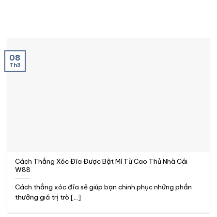
08
Th3
Cách Thắng Xóc Đĩa Được Bật Mí Từ Cao Thủ Nhà Cái
W88
Cách thắng xóc đĩa sẽ giúp bạn chinh phục những phần
thưởng giá trị trò [...]