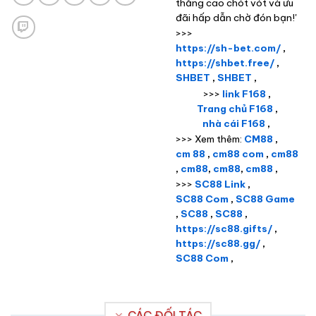
thắng cao chót vót và ưu
đãi hấp dẫn chờ đón bạn!'
>>>
https://sh-bet.com/
,
https://shbet.free/
,
SHBET
,
SHBET
,
>>>
link F168
,
Trang chủ F168
,
nhà cái F168
,
>>> Xem thêm:
CM88
,
cm 88
,
cm88 com
,
cm88
,
cm88
,
cm88
,
cm88
,
>>>
SC88 Link
,
SC88 Com
,
SC88 Game
,
SC88
,
SC88
,
https://sc88.gifts/
,
https://sc88.gg/
,
SC88 Com
,
CÁC ĐỐI TÁC