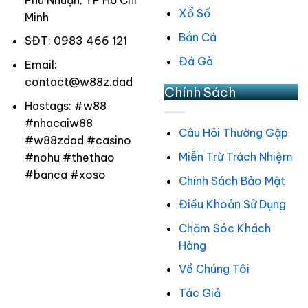
Xổ Số
Minh
Bắn Cá
SĐT: 0983 466 121
Đá Gà
Email:
contact@w88z.dad
Chính Sách
Hastags: #w88
#nhacaiw88
Câu Hỏi Thường Gặp
#w88zdad #casino
Miễn Trừ Trách Nhiệm
#nohu #thethao
#banca #xoso
Chính Sách Bảo Mật
Điều Khoản Sử Dụng
Chăm Sóc Khách
Hàng
Về Chúng Tôi
Tác Giả