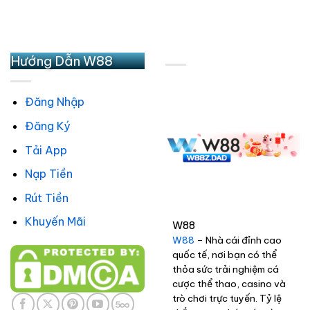
Hướng Dẫn W88
Đăng Nhập
Đăng Ký
Tải App
Nạp Tiền
Rút Tiền
Khuyến Mãi
W88
W88
– Nhà cái đỉnh cao
quốc tế, nơi bạn có thể
thỏa sức trải nghiệm cá
cược thể thao, casino và
trò chơi trực tuyến. Tỷ lệ