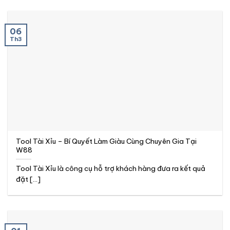
06
Th3
Tool Tài Xỉu – Bí Quyết Làm Giàu Cùng Chuyên Gia Tại
W88
Tool Tài Xỉu là công cụ hỗ trợ khách hàng đưa ra kết quả
đặt [...]