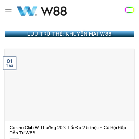
Bỏ
qua
nội
dung
LƯU TRỮ THẺ:
KHUYẾN MÃI W88
01
Th3
Casino Club W Thưởng 20% Tối Đa 2.5 triệu – Cơ Hội Hấp
Dẫn Từ W88